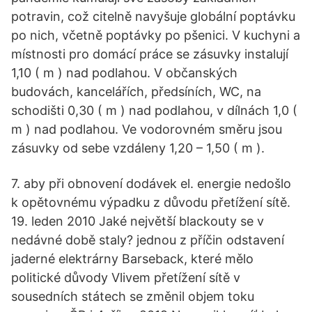
potravin, což citelně navyšuje globální poptávku
po nich, včetně poptávky po pšenici. V kuchyni a
místnosti pro domácí práce se zásuvky instalují
1,10 ( m ) nad podlahou. V občanských
budovách, kancelářích, předsíních, WC, na
schodišti 0,30 ( m ) nad podlahou, v dílnách 1,0 (
m ) nad podlahou. Ve vodorovném směru jsou
zásuvky od sebe vzdáleny 1,20 – 1,50 ( m ).
7. aby při obnovení dodávek el. energie nedošlo
k opětovnému výpadku z důvodu přetížení sítě.
19. leden 2010 Jaké největší blackouty se v
nedávné době staly? jednou z příčin odstavení
jaderné elektrárny Barseback, které mělo
politické důvody Vlivem přetížení sítě v
sousedních státech se změnil objem toku