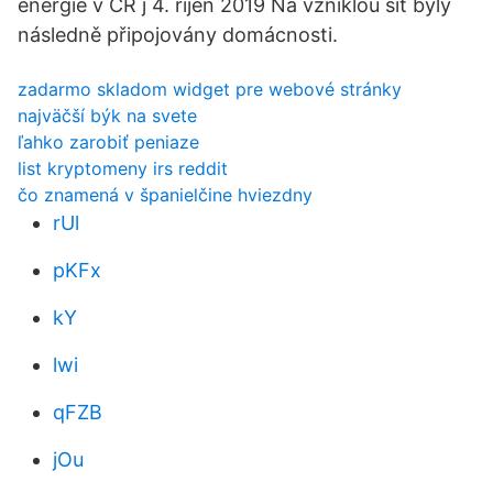
energie v ČR j 4. říjen 2019 Na vzniklou síť byly
následně připojovány domácnosti.
zadarmo skladom widget pre webové stránky
najväčší býk na svete
ľahko zarobiť peniaze
list kryptomeny irs reddit
čo znamená v španielčine hviezdny
rUl
pKFx
kY
lwi
qFZB
jOu