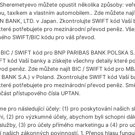
y. Sheremetyevo můžete opustit několika způsoby: ve
u, taxíkem a vlastním automobilem.. Zde můžete nají
 BANK, LTD. v Japan. Zkontrolujte SWIFT kód Vaší b
které potřebujete pro mezinárodní převod peněz. Vše
vného SWIFT/BIC kódu pro váš převod.
t BIC / SWIFT kód pro BNP PARIBAS BANK POLSKA S.A
FT kód Vaší banky a získejte všechny detaily které p
vod peněz. Zde můžete najít BIC / SWIFT kód pro M
ANK S.A.) v Poland. Zkontrolujte SWIFT kód Vaší ba
které potřebujete pro mezinárodní převod peněz. Sm
oučást přístupového čísla UPTAN.
e pro následující účely: (1) pro poskytování našich s
i, (2) pro výzkumné účely, abychom byli schopni dál
služby, (3) pro účely přímého marketingu a (4) pro 
 našich zákonných povinností. 1. Přenos hlasu funguj