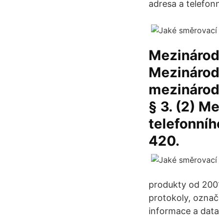
adresa a telefonní
Mezinárodn
Mezinárodn
mezinárod
§ 3. (2) M
telefonníh
420.
produkty od 200
protokoly, označ
informace a data