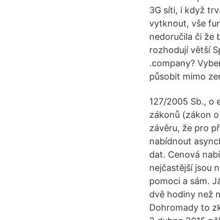
3G síti, i když t
vytknout, vše fun
nedoručila či že
rozhodují větší 
.company? Vyber
působit mimo ze
127/2005 Sb., o 
zákonů (zákon o 
závěru, že pro p
nabídnout asynch
dat. Cenová nabí
nejčastější jsou 
pomoci a sám. Já
dvě hodiny než mi
Dohromady to zk