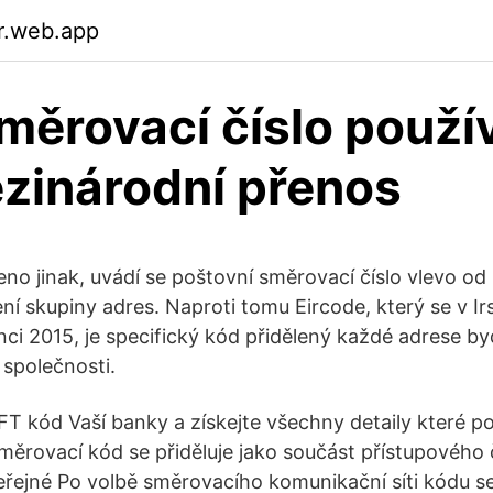
r.web.app
měrovací číslo použ
zinárodní přenos
no jinak, uvádí se poštovní směrovací číslo vlevo od
ní skupiny adres. Naproti tomu Eircode, který se v Ir
nci 2015, je specifický kód přidělený každé adrese by
společnosti.
FT kód Vaší banky a získejte všechny detaily které p
ěrovací kód se přiděluje jako součást přístupového 
eřejné Po volbě směrovacího komunikační síti kódu se 