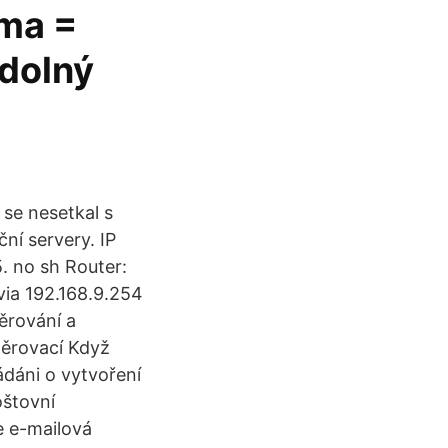
sma =
dolný
 se nesetkal s
ní servery. IP
. no sh Router:
via 192.168.9.254
ěrování a
měrovací Když
ádáni o vytvoření
oštovní
e e-mailová