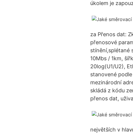
úkolem je zapouz
za Přenos dat: Z
přenosové parame
stínění,splétané
10Mbs / 1km, ší
20log(U1/U2), Et
stanovené podle 
mezinárodní adre
skládá z kódu ze
přenos dat, uživa
největších v hla