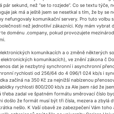
rvá pár sekund, než “se to rozjede”. Co se textu týče, n
guje jak má a ještě jsem se nesetkal s tím, že by se 
 by nefungovaly komunikační servery. Pro tuto volbu s
Společnosti než jednotliví zákazníci. Kdy mám vybrat
te doménu .company, pokud provozujete mezinárodn
mi.
elektronických komunikacích a o změně některých sou
elektronických komunikacích), ve znění zákona č Doš
řenos dat je nezbytný synchronní i asynchronní přen
ronní rychlosti od 256/64 do 4 096/1 024 kb/s i sy
dka začíná na 350 Kč za nejnižší nabízenou přenosov
nabídky rychlosti 800/200 kb/s za Ale jsem rád že jse
 třeba zadal ve špatném formátu směrovací číslo bydl
 došlo že formát musí být tři čísla, mezera a zbylá dv
rátka nešlo. K Vaší obavě ze zabezpečení Vám toho 