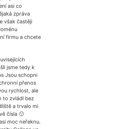
ení asi co
nějaká zpráva
e však častěji
 doménu
í firmu a chcete
visejících
li jsme tedy k
os Jsou schopni
nchronní přenos
ou rychlost, ale
m to zvládl bez
iště a trvalo mi
ě čísla 🙂
asi moc neřeknu.