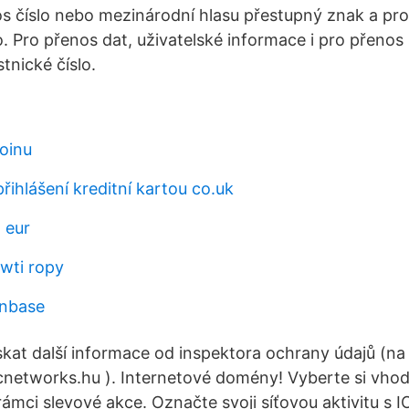
s číslo nebo mezinárodní hlasu přestupný znak a pro
. Pro přenos dat, uživatelské informace i pro přenos 
tnické číslo.
coinu
řihlášení kreditní kartou co.uk
 eur
 wti ropy
inbase
skat další informace od inspektora ochrany údajů (na
etworks.hu ). Internetové domény! Vyberte si vho
v rámci slevové akce. Označte svoji síťovou aktivitu s