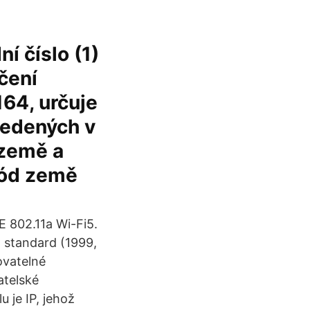
í číslo (1)
čení
164, určuje
vedených v
 země a
 kód země
 802.11a Wi-Fi5.
 standard (1999,
ovatelné
atelské
 je IP, jehož