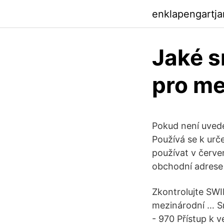
enklapengartja
Jaké s
pro me
Pokud není uvede
Používá se k urče
používat v červe
obchodní adrese 
Zkontrolujte SWI
mezinárodní … Sm
- 970 Přístup k v