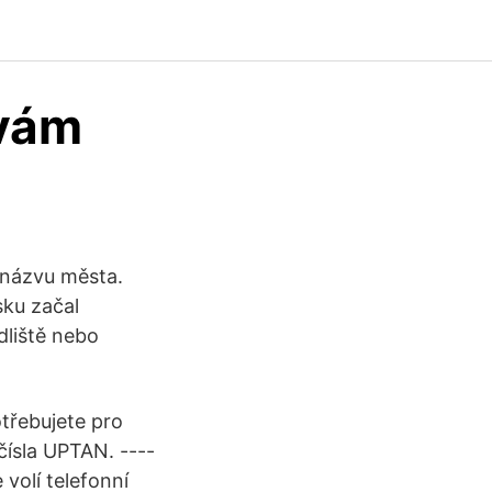
ívám
 názvu města.
sku začal
dliště nebo
otřebujete pro
čísla UPTAN. ----
volí telefonní