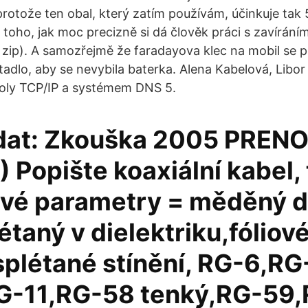
protože ten obal, který zatím používám, účinkuje tak 
 toho, jak moc precizně si dá člověk práci s zavírání
zip). A samozřejmě že faradayova klec na mobil se p
tadlo, aby se nevybila baterka. Alena Kabelová, Libor
oly TCP/IP a systémem DNS 5.
dat: Zkouška 2005 PRE
 Popište koaxiální kabel, 
vé parametry = měděný d
étaný v dielektriku,fóliov
splétané stínění, RG-6,RG
RG-11,RG-58 tenký,RG-59