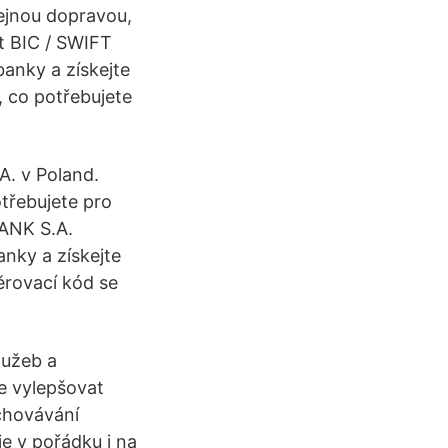
řejnou dopravou,
t BIC / SWIFT
anky a získejte
, co potřebujete
. v Poland.
otřebujete pro
BANK S.A.
nky a získejte
ěrovací kód se
lužeb a
e vylepšovat
uchovávání
e v pořádku i na