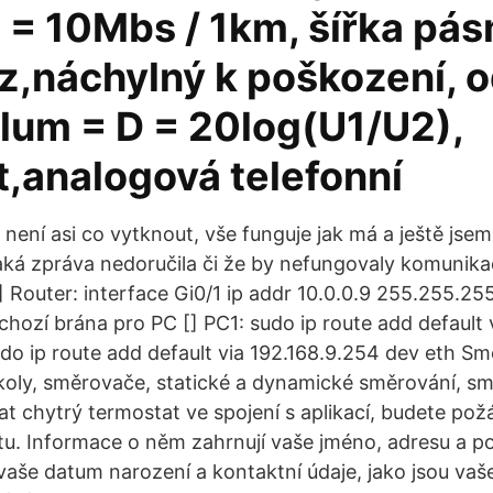
t = 10Mbs / 1km, šířka pá
,náchylný k poškození, o
lum = D = 20log(U1/U2),
t,analogová telefonní
 není asi co vytknout, vše funguje jak má a ještě jsem
jaká zpráva nedoručila či že by nefungovaly komunikač
 Router: interface Gi0/1 ip addr 10.0.0.9 255.255.255
chozí brána pro PC [] PC1: sudo ip route add default 
do ip route add default via 192.168.9.254 dev eth Sm
oly, směrovače, statické a dynamické směrování, s
at chytrý termostat ve spojení s aplikací, budete pož
tu. Informace o něm zahrnují vaše jméno, adresu a p
 vaše datum narození a kontaktní údaje, jako jsou vaš