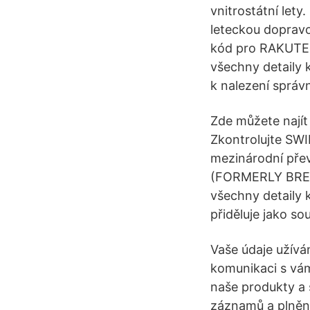
vnitrostátní let
leteckou dopravo
kód pro RAKUTEN
všechny detaily 
k nalezení sprá
Zde můžete nají
Zkontrolujte SWI
mezinárodní pře
(FORMERLY BRE B
všechny detaily 
přiděluje jako s
Vaše údaje užívám
komunikaci s vám
naše produkty a 
záznamů a plnění