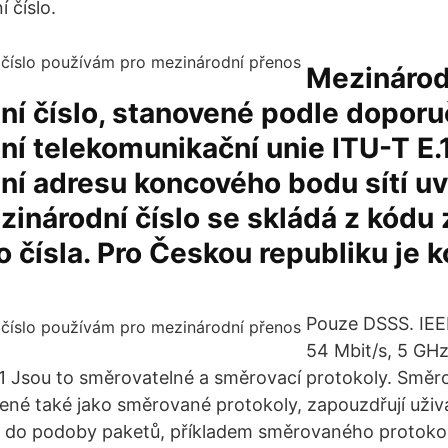
 číslo.
Mezinárodn
í číslo, stanovené podle doporu
í telekomunikační unie ITU-T E.
ní adresu koncového bodu sítí u
ezinárodní číslo se skládá z kódu
o čísla. Pro Českou republiku je
Pouze DSSS. IEEE
54 Mbit/s, 5 GHz
1 Jsou to směrovatelné a směrovací protokoly. Směr
ené také jako směrované protokoly, zapouzdřují uživ
 do podoby paketů, příkladem směrovaného protokolu