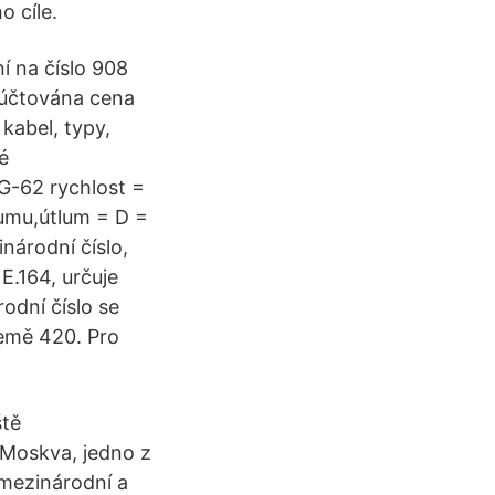
o cíle.
ní na číslo 908
 účtována cena
kabel, typy,
é
RG-62 rychlost =
umu,útlum = D =
národní číslo,
E.164, určuje
odní číslo se
země 420. Pro
ště
Moskva, jedno z
 mezinárodní a