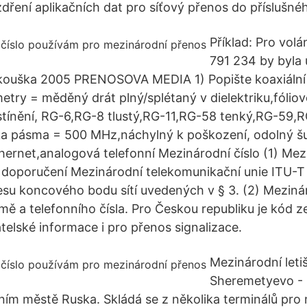
dření aplikačních dat pro síťový přenos do příslušnéh
Příklad: Pro volá
791 234 by byla
kouška 2005 PRENOSOVA MEDIA 1) Popište koaxiální 
try = měděný drát plný/splétaný v dielektriku,fóliov
 stínění, RG-6,RG-8 tlustý,RG-11,RG-58 tenký,RG-59,
řka pásma = 500 MHz,náchylný k poškození, odolný š
hernet,analogová telefonní Mezinárodní číslo (1) Mezi
doporučení Mezinárodní telekomunikační unie ITU-T 
su koncového bodu sítí uvedených v § 3. (2) Mezinár
mě a telefonního čísla. Pro Českou republiku je kód 
telské informace i pro přenos signalizace.
Mezinárodní leti
Sheremetyevo - 
vním městě Ruska. Skládá se z několika terminálů pro