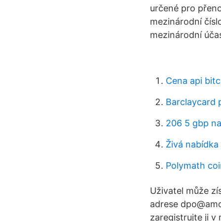
určené pro přeno
mezinárodní číslo
mezinárodní účas
Cena api bit
Barclaycard p
206 5 gbp na
Živá nabídka
Polymath co
Uživatel může zí
adrese dpo@amcn
zaregistrujte ji 