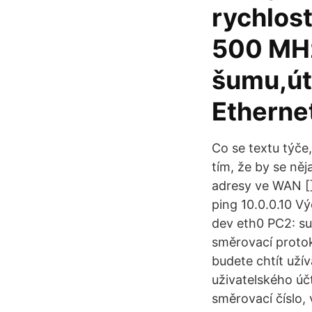
rychlos
500 MHz
šumu,út
Etherne
Co se textu týče,
tím, že by se ně
adresy ve WAN []
ping 10.0.0.10 Vý
dev eth0 PC2: su
směrovací protok
budete chtít užív
uživatelského úč
směrovací číslo,