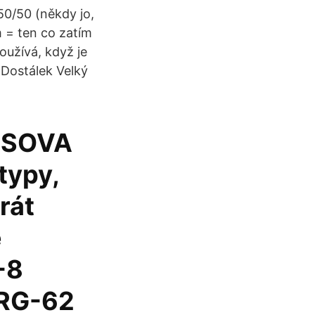
50/50 (někdy jo,
m = ten co zatím
oužívá, když je
 Dostálek Velký
NOSOVA
typy,
rát
é
-8
,RG-62