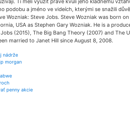
ívají. Ti měli využít právě kvůli jeho kladnému vztah
 podobu a jméno ve videích, kterými se snažili důvěř
teve Wozniak: Steve Jobs. Steve Wozniak was born on
ifornia, USA as Stephen Gary Wozniak. He is a produc
Jobs (2015), The Big Bang Theory (2007) and The US
een married to Janet Hill since August 8, 2008.
j nádrže
 jp morgan
babwe
roch
ať penny akcie