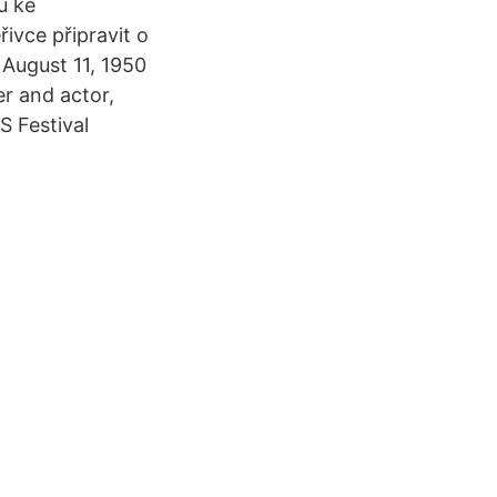
u ke
ivce připravit o
 August 11, 1950
er and actor,
 Festival