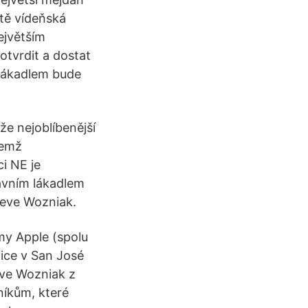
ště vídeňská
ejvětším
tvrdit a dostat
 lákadlem bude
e nejoblíbenější
čemž
ci NE je
lavním lákadlem
eve Wozniak.
rmy Apple (spolu
ice v San José
teve Wozniak z
níkům, které