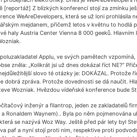
ě [reportáž] Z blízkých konferencí stojí za zmínku je
rence WeAreDevelopers, která se už loni prohlásila n
řským mejdanem, přičemž letos v květnu to hodlá po
vé haly Austria Center Vienna 8 000 geeků. Hlavním
Wozniak.
poluzakladatel Applu, ve svých pamětech vzpomíná, ž
se zněla: „Kolikrát jsi už dnes dokázal říct NE?“ Při
ejdůležitější slovo té otázky je: DOKÁZAL. Protože ří
je dobrá zpráva. Protože dovednosti se dá naučit. H
teve Wozniak. Hvězdou vídeňské konference bude St
čítačový inženýr a filantrop, jeden ze zakladatelů fi
 a Ronaldem Waynem).. Byla po něm pojmenována ul
, která se nazývá Woz Way. Ještě před pár lety byl S
a paf a nyní stojí proti nim, respektive proti podvod