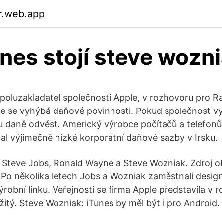
r.web.app
dnes stojí steve wozn
poluzakladatel společnosti Apple, v rozhovoru pro R
, že se vyhýbá daňové povinnosti. Pokud společnost v
ku daně odvést. Americký výrobce počítačů a telefonů
val výjimečně nízké korporátní daňové sazby v Irsku.
 Steve Jobs, Ronald Wayne a Steve Wozniak. Zdroj o
 Po několika letech Jobs a Wozniak zaměstnali desig
výrobní linku. Veřejnosti se firma Apple představila v r
itý. Steve Wozniak: iTunes by měl být i pro Android.