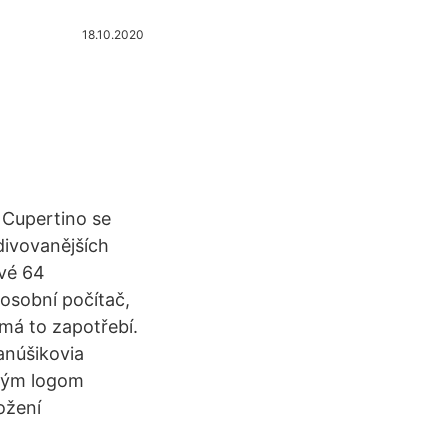
18.10.2020
 Cupertino se
divovanějších
své 64
osobní počítač,
emá to zapotřebí.
anúšikovia
rvým logom
ožení