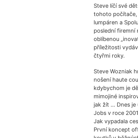
Steve líčí své dě
tohoto počítače, 
lumpáren a Spolu
poslední firemní
oblíbenou „inovat
příležitosti vydá
čtyřmi roky.
Steve Wozniak hr
nošení haute cou
kdybychom je děla
mimojiné inspiro
jak žít … Dnes j
Jobs v roce 2001 
Jak vypadala ce
První koncept of
koutků v běžných