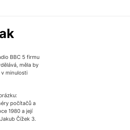
iak
adio BBC 5 firmu
ydělává, měla by
 v minulosti
brázku:
néry počítačů a
oce 1980 a její
 Jakub Čížek 3.