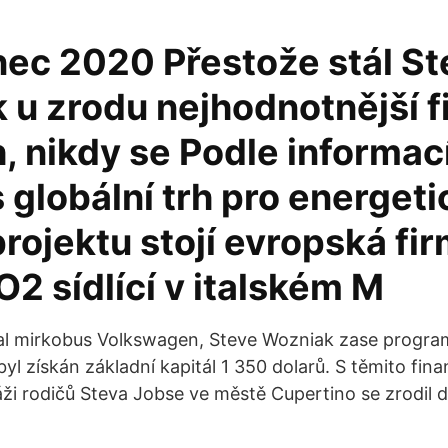
nec 2020 Přestože stál S
 u zrodu nejhodnotnější f
, nikdy se Podle informac
globální trh pro energet
rojektu stojí evropská fi
2 sídlící v italském M
al mirkobus Volkswagen, Steve Wozniak zase progra
byl získán základní kapitál 1 350 dolarů. S těmito fin
ži rodičů Steva Jobse ve městě Cupertino se zrodil d