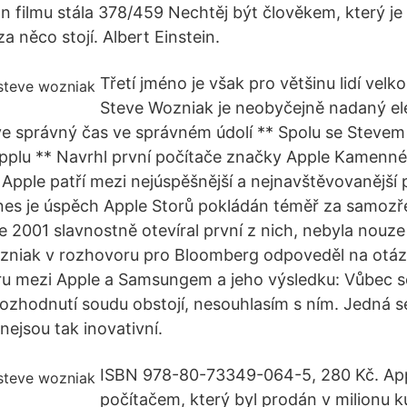
 filmu stála 378/459 Nechtěj být člověkem, který je 
a něco stojí. Albert Einstein.
Třetí jméno je však pro většinu lidí vel
Steve Wozniak je neobyčejně nadaný el
 ve správný čas ve správném údolí ** Spolu se Stevem
pplu ** Navrhl první počítače značky Apple Kamenn
Apple patří mezi nejúspěšnější a nejnavštěvovanější
nes je úspěch Apple Storů pokládán téměř za samozř
e 2001 slavnostně otevíral první z nich, nebyla nouze
zniak v rozhovoru pro Bloomberg odpoveděl na otázk
 mezi Apple a Samsungem a jeho výsledku: Vůbec se 
rozhodnutí soudu obstojí, nesouhlasím s ním. Jedná 
 nejsou tak inovativní.
ISBN 978-80-73349-064-5, 280 Kč. Appl
počítačem, který byl prodán v milionu k