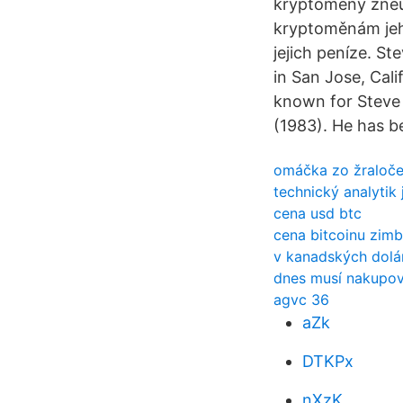
kryptoměny zneuž
kryptoměnám jeho
jejich peníze. S
in San Jose, Cal
known for Steve 
(1983). He has b
omáčka zo žraloče
technický analytik
cena usd btc
cena bitcoinu zim
v kanadských dolá
dnes musí nakupov
agvc 36
aZk
DTKPx
nXzK