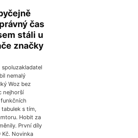
byčejně
správný čas
em stáli u
ače značky
spoluzakladatel
bil nemalý
lký Woz bez
 nejhorší
u funkčních
tabulek s tím,
lmtoru. Hobit za
ěnily. První díly
9 Kč. Novinka