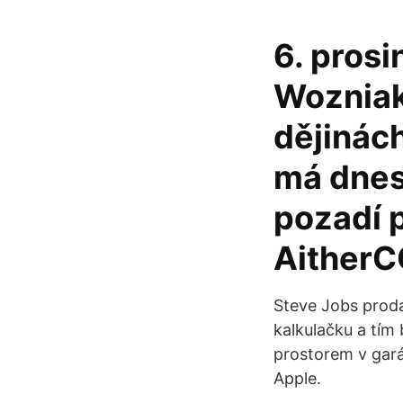
6. prosi
Wozniak
dějinách
má dnes 
pozadí p
AitherCO
Steve Jobs prod
kalkulačku a tím 
prostorem v gará
Apple.