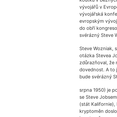
vývojářů v Evrop
vývojářská konfe
evropským vývojá
do obří kongreso
svérázný Steve 
Steve Wozniak, s
otázka Stevea Job
zdůrazňoval, že n
dovednost. A to 
bude svérázný S
srpna 1950) je po
se Steve Jobsem
(stát Kalifornie)
kryptoměn doslov