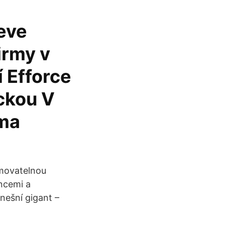
teve
irmy v
í Efforce
ickou V
rma
movatelnou
ancemi a
nešní gigant –