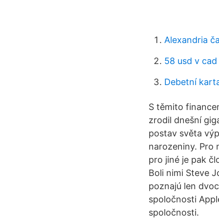
Alexandria č
58 usd v cad
Debetní kart
S těmito finance
zrodil dnešní gig
postav světa výp
narozeniny. Pro 
pro jiné je pak č
Boli nimi Steve 
poznajú len dvoc
spoločnosti Appl
spoločnosti.