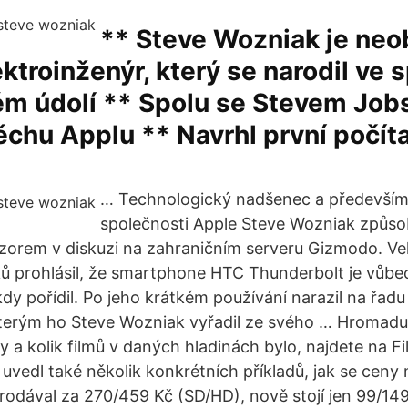
** Steve Wozniak je neo
ktroinženýr, který se narodil ve 
m údolí ** Spolu se Stevem Jobs
chu Applu ** Navrhl první počít
… Technologický nadšenec a především 
společnosti Apple Steve Wozniak způso
zorem v diskuzi na zahraničním serveru Gizmodo. Ve
ků prohlásil, že smartphone HTC Thunderbolt je vůbec
 kdy pořídil. Po jeho krátkém používání narazil na řad
terým ho Steve Wozniak vyřadil ze svého … Hromadu 
y a kolik filmů v daných hladinách bylo, najdete na Fi
 uvedl také několik konkrétních příkladů, jak se ceny m
prodával za 270/459 Kč (SD/HD), nově stojí jen 99/14