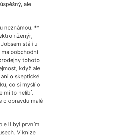
úspěšný, ale
kou neznámou. **
ektroinženýr,
 Jobsem stáli u
é maloobchodní
 prodejny tohoto
ejmost, když ale
 ani o skeptické
u, co si myslí o
mi to nelíbí.
se o opravdu malé
e II byl prvním
usech. V knize