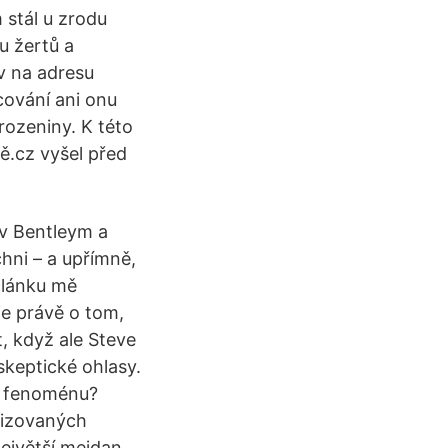
m stál u zrodu
u žertů a
v na adresu
cování ani onu
rozeniny. K této
vě.cz vyšel před
 v Bentleym a
hni – a upřímně,
 článku mě
je právě o tom,
, když ale Steve
skeptické ohlasy.
u fenoménu?
lizovaných
ejvětší mejdan