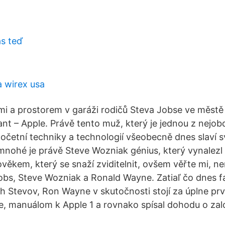
as teď
a wirex usa
mi a prostorem v garáži rodičů Steva Jobse ve městě
ant – Apple. Právě tento muž, který je jednou z nejob
očetní techniky a technologií všeobecně dnes slaví 
mnohé je právě Steve Wozniak génius, který vynalezl 
lověkem, který se snaží zviditelnit, ovšem věřte mi, n
Jobs, Steve Wozniak a Ronald Wayne. Zatiaľ čo dnes f
h Stevov, Ron Wayne v skutočnosti stojí za úplne p
e, manuálom k Apple 1 a rovnako spísal dohodu o zal