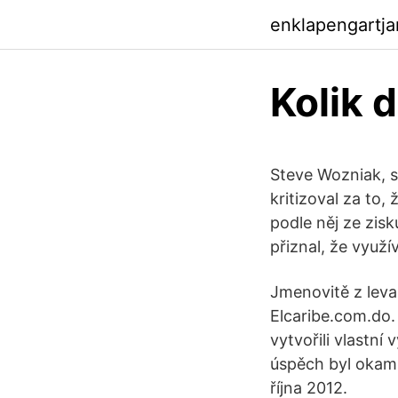
enklapengartja
Kolik 
Steve Wozniak, s
kritizoval za to
podle něj ze zis
přiznal, že využí
Jmenovitě z leva
Elcaribe.com.do.
vytvořili vlastní 
úspěch byl okamž
října 2012.