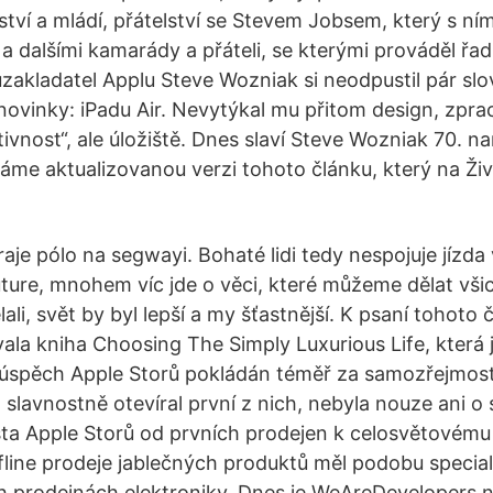
tství a mládí, přátelství se Stevem Jobsem, který s ní
a dalšími kamarády a přáteli, se kterými prováděl řad
zakladatel Applu Steve Wozniak si neodpustil pár slo
 novinky: iPadu Air. Nevytýkal mu přitom design, zpra
ivnost“, ale úložiště. Dnes slaví Steve Wozniak 70. na
váme aktualizovanou verzi tohoto článku, který na Ži
aje pólo na segwayi. Bohaté lidi tedy nespojuje jízda
ture, mnohem víc jde o věci, které můžeme dělat všic
li, svět by byl lepší a my šťastnější. K psaní tohoto
vala kniha Choosing The Simply Luxurious Life, která 
e úspěch Apple Storů pokládán téměř za samozřejmost
slavnostně otevíral první z nich, nebyla nouze ani o 
sta Apple Storů od prvních prodejen k celosvětovém
fline prodeje jablečných produktů měl podobu specia
 prodejnách elektroniky. Dnes je WeAreDevelopers n