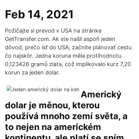
Feb 14, 2021
Požičajte si prevod v USA na stránke
GetTransfer.com. Ak ste našli aspoň jeden
dôvod, prečo ísť do USA, začnite plánovať cestu
čo najskôr. Jedna koruna měla protihodnotu
0,123426 gramů zlata, což implikovalo kurz 7,20
korun za jeden dolar.
Americký
dolar je měnou, kterou
používá mnoho zemí světa, a
to nejen na americkém
kontinentu, ale platí se sním