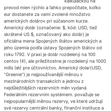
kalkulačkou na
prevod mien rýchlo a ľahko prepočítate, koľko
eur dostanete za vami zvolené množstvo
amerických dolárov pri súčasnom kurze.
Americký dolár (označenie: $, kód: USD, tiež
skrátené US $, označovaný ako dolár) je
oficiálna mena Spojených štátov amerických a
jeho územia podľa ústavy Spojených štátov od
roku 1792. V praxi je dolár rozdelený na 100
centov (¢), ale príležitostne je rozdelený na 1000
mills (₥) pre účtovníctvo. Americký dolar(USD,
“Greenie”) je nejpoužívanější měnou v
mezinárodních transakcích a jednou z
nejdůležitějších rezervních měn vydaná
Federálním rezervním systémem. považuje se
nejpopularnější měnou rezervy, ve které udržují
své rezervy centrální banky, finanční instituce a