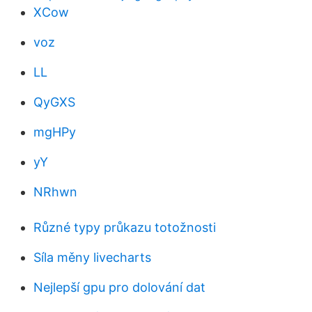
XCow
voz
LL
QyGXS
mgHPy
yY
NRhwn
Různé typy průkazu totožnosti
Síla měny livecharts
Nejlepší gpu pro dolování dat