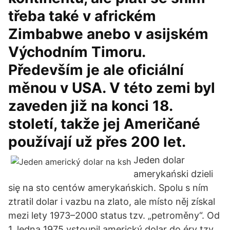
třeba také v africkém
Zimbabwe anebo v asijském
Východním Timoru.
Především je ale oficiální
měnou v USA. V této zemi byl
zaveden již na konci 18.
století, takže jej Američané
používají už přes 200 let.
Jeden dolar
amerykański dzieli
się na sto centów amerykańskich. Spolu s ním
ztratil dolar i vazbu na zlato, ale místo něj získal
mezi lety 1973–2000 status tzv. „petroměny“. Od
1. ledna 1975 vstoupil americký dolar do éry tzv.