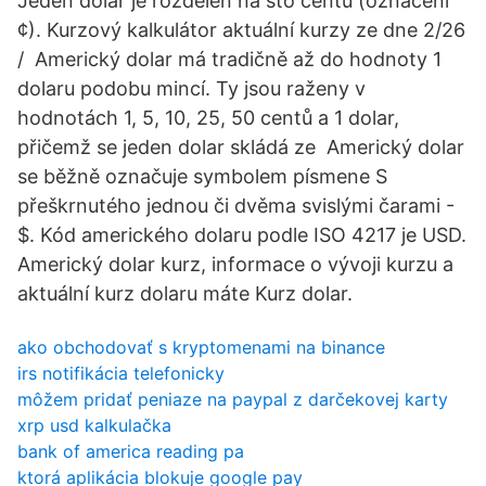
Jeden dolar je rozdělen na sto centů (označení
¢). Kurzový kalkulátor aktuální kurzy ze dne 2/26
/ Americký dolar má tradičně až do hodnoty 1
dolaru podobu mincí. Ty jsou raženy v
hodnotách 1, 5, 10, 25, 50 centů a 1 dolar,
přičemž se jeden dolar skládá ze Americký dolar
se běžně označuje symbolem písmene S
přeškrnutého jednou či dvěma svislými čarami -
$. Kód amerického dolaru podle ISO 4217 je USD.
Americký dolar kurz, informace o vývoji kurzu a
aktuální kurz dolaru máte Kurz dolar.
ako obchodovať s kryptomenami na binance
irs notifikácia telefonicky
môžem pridať peniaze na paypal z darčekovej karty
xrp usd kalkulačka
bank of america reading pa
ktorá aplikácia blokuje google pay