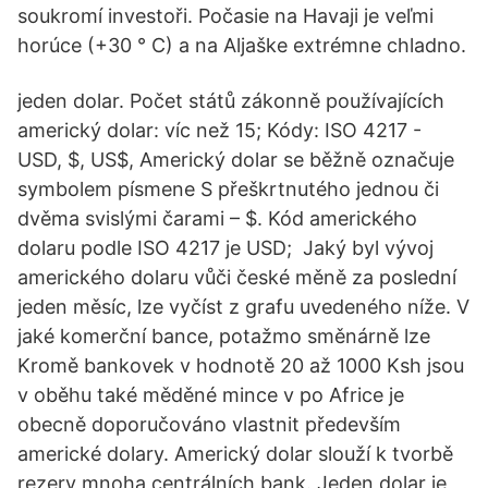
soukromí investoři. Počasie na Havaji je veľmi
horúce (+30 ° C) a na Aljaške extrémne chladno.
jeden dolar. Počet států zákonně používajících
americký dolar: víc než 15; Kódy: ISO 4217 -
USD, $, US$, Americký dolar se běžně označuje
symbolem písmene S přeškrtnutého jednou či
dvěma svislými čarami – $. Kód amerického
dolaru podle ISO 4217 je USD; Jaký byl vývoj
amerického dolaru vůči české měně za poslední
jeden měsíc, lze vyčíst z grafu uvedeného níže. V
jaké komerční bance, potažmo směnárně lze
Kromě bankovek v hodnotě 20 až 1000 Ksh jsou
v oběhu také měděné mince v po Africe je
obecně doporučováno vlastnit především
americké dolary. Americký dolar slouží k tvorbě
rezerv mnoha centrálních bank. Jeden dolar je