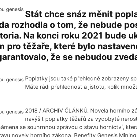
Stát chce snáz měnit popl
da rozhodla o tom, že nebude po
toria. Na konci roku 2021 bude 
 pro těžaře, které bylo nastaven
garantovalo, že se nebudou zved
Poplatky jsou také přehledně zobrazeny spo
Máte rádi přehlednost a jistotu, kolik mno
2018 / ARCHIV ČLÁNKŮ. Novela horního z
navýšit poplatky těžařů za vydobyté nerost
známena se souhrnnou zprávou o stavu hornictví, kter
ravu novely horního zákona. Benefity Genesis Mining