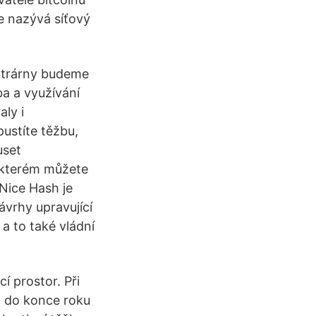
e nazývá síťový
ektrárny budeme
ba a využívání
ly i
ustíte těžbu,
uset
e kterém můžete
Nice Hash je
ávrhy upravující
a to také vládní
í prostor. Při
až do konce roku