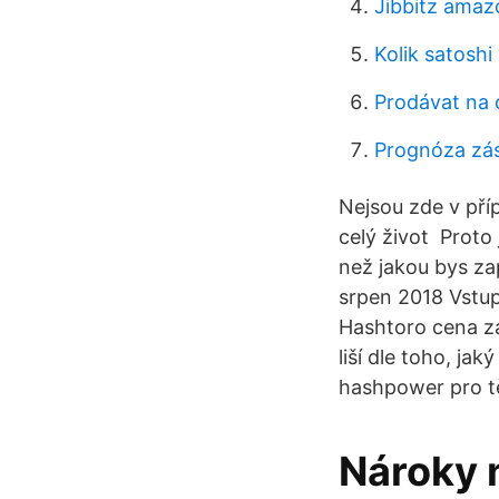
Jibbitz amaz
Kolik satoshi
Prodávat na 
Prognóza zá
Nejsou zde v pří
celý život Proto
než jakou bys zapl
srpen 2018 Vstup
Hashtoro cena za
liší dle toho, jak
hashpower pro tě
Nároky 