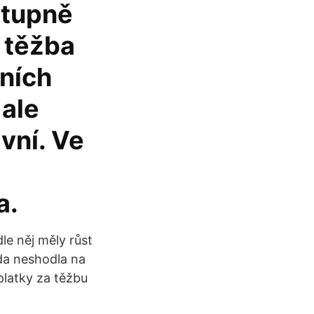
stupně
 těžba
lních
 ale
vní. Ve
a.
le něj měly růst
áda neshodla na
platky za těžbu