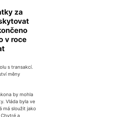
atky za
skytovat
ukončeno
o v roce
at
lu s transakcí.
žství měny
ákona by mohla
y. Vláda byla ve
á má sloužit jako
 Chytré a