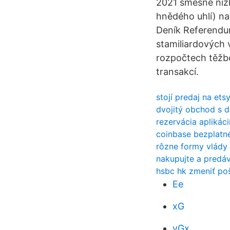
2021 směšně nízké
hnědého uhlí) na
Deník Referendum 
stamiliardových 
rozpočtech těžbo
transakcí.
stojí predaj na ets
dvojitý obchod s 
rezervácia aplikáci
coinbase bezplatn
rôzne formy vlády
nakupujte a predá
hsbc hk zmeniť po
Ee
xG
yGx