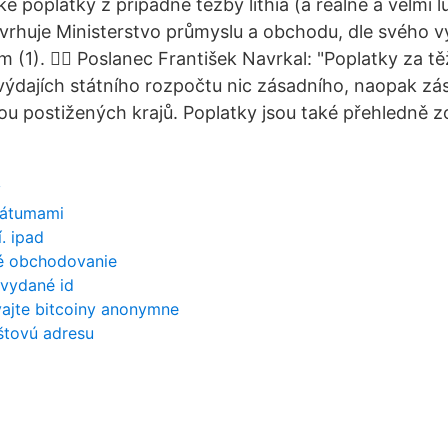
 poplatky z případné těžby lithia (a reálné a velmi l
vrhuje Ministerstvo průmyslu a obchodu, dle svého v
(1). 🏴‍☠️ Poslanec František Navrkal: "Poplatky za tě
výdajích státního rozpočtu nic zásadního, naopak zás
u postižených krajů. Poplatky jsou také přehledně z
y
dátumami
í. ipad
é obchodovanie
 vydané id
vajte bitcoiny anonymne
štovú adresu