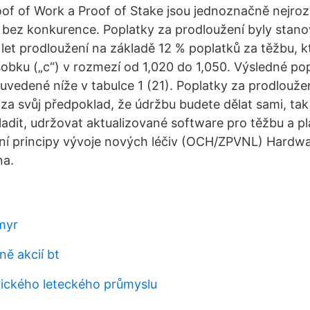
of of Work a Proof of Stake jsou jednoznačně nejrozší
 bez konkurence. Poplatky za prodloužení byly stan
 let prodloužení na základě 12 % poplatků za těžbu, k
obku („c“) v rozmezí od 1,020 do 1,050. Výsledné po
uvedené níže v tabulce 1 (21). Poplatky za prodloužen
 svůj předpoklad, že údržbu budete dělat sami, tak 
ladit, udržovat aktualizované software pro těžbu a pl
ní principy vývoje nových léčiv (OCH/ZPVNL) Hardw
na.
myr
ě akcií bt
rického leteckého průmyslu