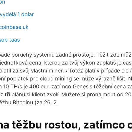
on
 vydělá 1 dolar
coinbase uk
sob taas
padě poruchy systému žádné prostoje. Těžit zde můž
 jednotková cena, kterou za tvůj výkon zaplatíš je ča
atil za svůj vlastní miner. ▫ Totéž platí v případě elek
ní poplatek pro cloud mining se může výrazně lišit. N
 10 TH/s je 400 eur, zatímco Genesis těžební cena z
ý z tří plánů si klient zvolí. Můžete si pronajmout od 2
žbu Bitcoinu (za 26 2.
na těžbu rostou, zatímco