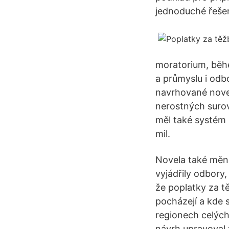
jednoduché řešen
moratorium, běhe
a průmyslu i odbo
navrhované novel
nerostných surov
měl také systém 
mil.
Novela také mění
vyjádřily odbory,
že poplatky za t
pocházejí a kde s
regionech celých
návrh upravoval 