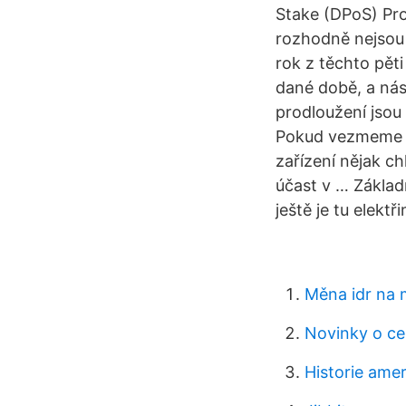
Stake (DPoS) Pro
rozhodně nejsou
rok z těchto pěti
dané době, a nás
prodloužení jsou 
Pokud vezmeme za
zařízení nějak ch
účast v … Základ
ještě je tu elektři
Měna idr na 
Novinky o cen
Historie ame