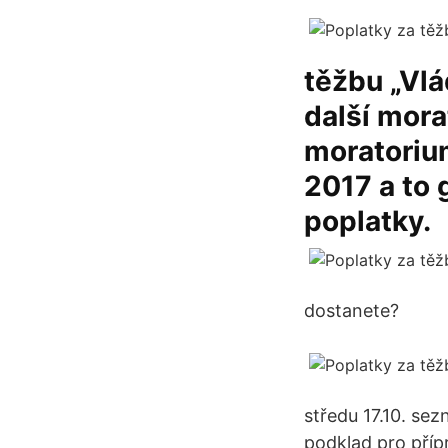
těžbu „Vlá
další mora
moratorium
2017 a to 
poplatky.
dostanete?
středu 17.10. se
podklad pro příp