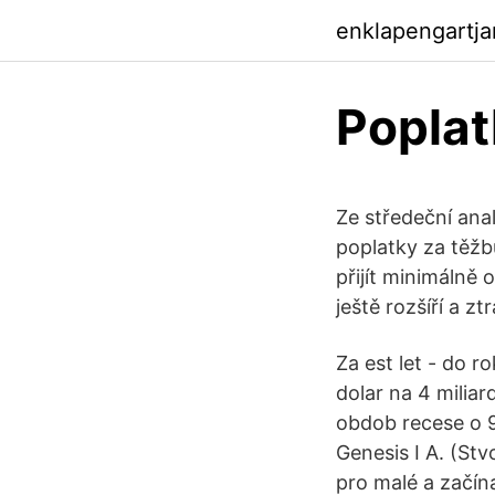
enklapengartja
Poplat
Ze středeční ana
poplatky za těžbu
přijít minimálně 
ještě rozšíří a zt
Za est let - do r
dolar na 4 milia
obdob recese o 9
Genesis I A. (St
pro malé a začín