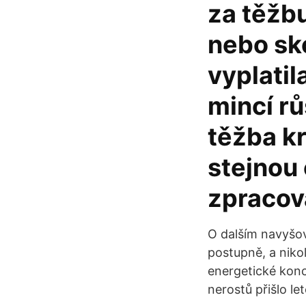
za těžb
nebo sko
vyplatil
mincí rů
těžba k
stejnou 
zpracová
O dalším navyšov
postupně, a niko
energetické konc
nerostů přišlo le