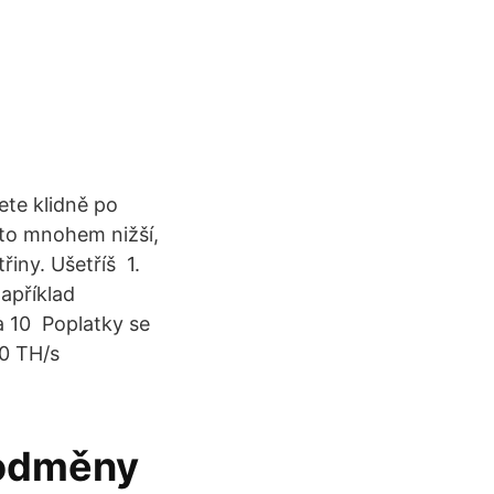
ete klidně po
sto mnohem nižší,
třiny. Ušetříš 1.
apříklad
a 10 Poplatky se
00 TH/s
 odměny