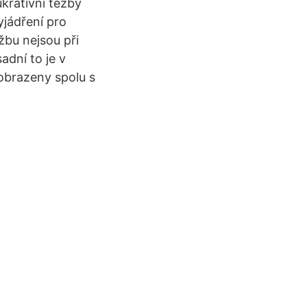
ukrativní těžby
yjádření pro
žbu nejsou při
adní to je v
obrazeny spolu s