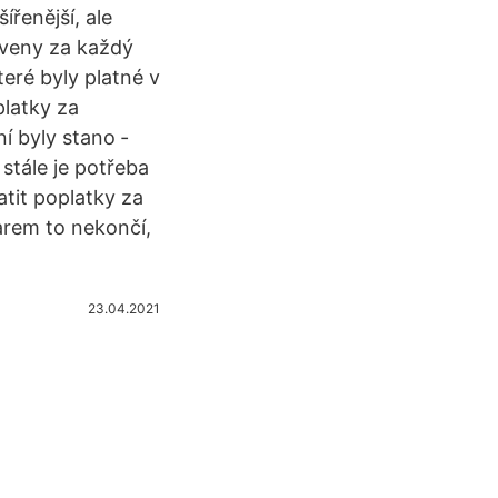
řenější, ale
oveny za každý
teré byly platné v
platky za
í byly stano ­
stále je potřeba
atit poplatky za
arem to nekončí,
23.04.2021