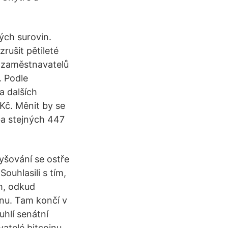
ých surovin.
rušit pětileté
i zaměstnavatelů
. Podle
a dalších
Kč. Měnit by se
ba stejných 447
yšování se ostře
ouhlasili s tím,
ch, odkud
lynu. Tam končí v
hlí senátní
vatelé bitcoinu