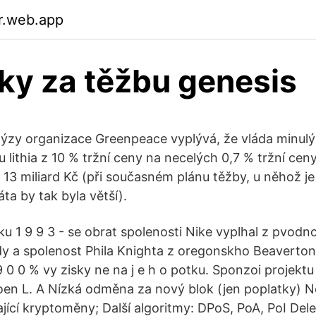
r.web.app
ky za těžbu genesis
lýzy organizace Greenpeace vyplývá, že vláda minulý 
 lithia z 10 % tržní ceny na necelých 0,7 % tržní cen
o 13 miliard Kč (při současném plánu těžby, u něhož j
ráta by tak byla větší).
oku 1 9 9 3 - se obrat spolenosti Nike vyplhal z pvodnc
rdy a spolenost Phila Knighta z oregonskho Beaverto
 0 0 % vy zisky ne na j e h o potku. Sponzoi projekt
voen L. A Nízká odměna za nový blok (jen poplatky)
ající kryptoměny; Další algoritmy: DPoS, PoA, PoI Del