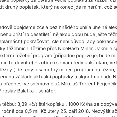
tit druhý poplatek, který nakonec jde minerům, což s
edově obejdeme zcela bez hnědého uhlí a uhelné el
běhu příštího desetiletí, nějakou dobu bude ještě těž
teplárnách) pokračovat. Ale není důvod, aby pokračova
ky těžebních Těžíme přes NiceHash Miner. Jakmile sp
xterní těžební program (případně poprvé jej bude m
k mu to dovolte) – zobrazí se Vám tedy další okno, v
těžby (jde tedy o samotný miner, program na těžbu, 
který na základě aktuální poptávky a algoritmu bude N
u přednesl ve sněmovně už Mikuláš Torrent Ferjenčík 
Miroslav Balatka - senátor.
 těžbu: 3,39 Kč/t štěrkopísku . 1000 Kč/ha za dobývac
 ročně cca 0,5 mil Kč úterý 25. září 2018. Nezvýšit 