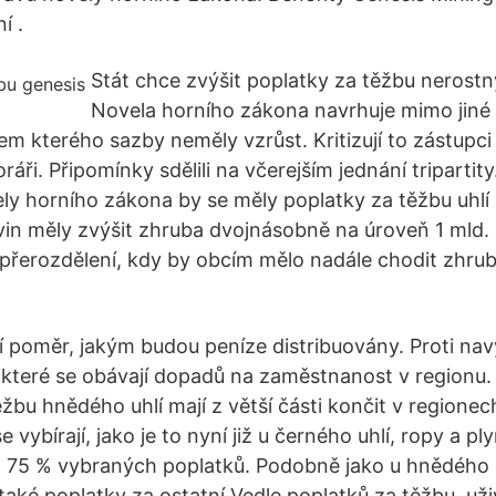
í .
Stát chce zvýšit poplatky za těžbu nerostn
Novela horního zákona navrhuje mimo jiné z
m kterého sazby neměly vzrůst. Kritizují to zástupc
ráři. Připomínky sdělili na včerejším jednání tripartity
y horního zákona by se měly poplatky za těžbu uhlí 
in měly zvýšit zhruba dvojnásobně na úroveň 1 mld. 
přerozdělení, kdy by obcím mělo nadále chodit zhru
 poměr, jakým budou peníze distribuovány. Proti nav
 které se obávají dopadů na zaměstnanost v regionu. S
ěžbu hnědého uhlí mají z větší části končit v regione
e vybírají, jako je to nyní již u černého uhlí, ropy a p
 75 % vybraných poplatků. Podobně jako u hnědého u
také poplatky za ostatní Vedle poplatků za těžbu, uži