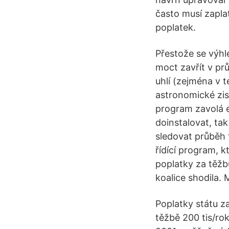
často musí zapla
poplatek.
Přestože se výhl
moct zavřít v prů
uhlí (zejména v 
astronomické zis
program zavolá e
doinstalovat, ta
sledovat průběh 
řídící program, 
poplatky za těžb
koalice shodila. 
Poplatky státu za
těžbě 200 tis/rok