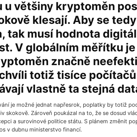
u u většiny kryptoměn po
kově klesají. Aby se tedy
a, tak musí hodnota digitá
st. V globálním měřítku je
ryptoměn značně neefekti
chvíli totiž tisíce počítačů
vají vlastně ta stejná dat
ání je možné jednat napřesrok, poplatky by totiž pod
liv skokově. Zároveň poukázal na to, že se dosud vl
epci a surovinové politice státu. S plánem změnit po
tos v dubnu ministerstvo financí.