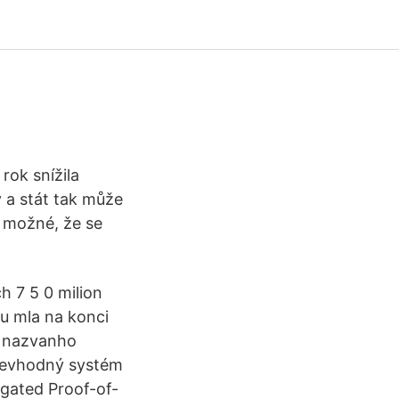
rok snížila
y a stát tak může
e možné, že se
h 7 5 0 milion
nu mla na konci
u nazvanho
 Nevhodný systém
egated Proof-of-