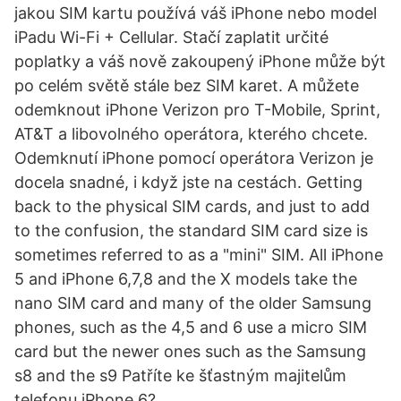
jakou SIM kartu používá váš iPhone nebo model
iPadu Wi-Fi + Cellular. Stačí zaplatit určité
poplatky a váš nově zakoupený iPhone může být
po celém světě stále bez SIM karet. A můžete
odemknout iPhone Verizon pro T-Mobile, Sprint,
AT&T a libovolného operátora, kterého chcete.
Odemknutí iPhone pomocí operátora Verizon je
docela snadné, i když jste na cestách. Getting
back to the physical SIM cards, and just to add
to the confusion, the standard SIM card size is
sometimes referred to as a "mini" SIM. All iPhone
5 and iPhone 6,7,8 and the X models take the
nano SIM card and many of the older Samsung
phones, such as the 4,5 and 6 use a micro SIM
card but the newer ones such as the Samsung
s8 and the s9 Patříte ke šťastným majitelům
telefonu iPhone 6?