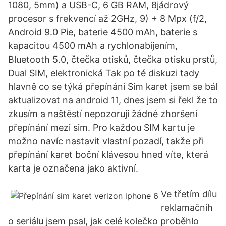
1080, 5mm) a USB-C, 6 GB RAM, 8jádrový
procesor s frekvencí až 2GHz, 9) + 8 Mpx (f/2,
Android 9.0 Pie, baterie 4500 mAh, baterie s
kapacitou 4500 mAh a rychlonabíjením,
Bluetooth 5.0, čtečka otisků, čtečka otisku prstů,
Dual SIM, elektronická Tak po té diskuzi tady
hlavně co se týká přepínání Sim karet jsem se bál
aktualizovat na android 11, dnes jsem si řekl že to
zkusím a naštěstí nepozoruji žádné zhoršení
přepínání mezi sim. Pro každou SIM kartu je
možno navíc nastavit vlastní pozadí, takže při
přepínání karet boční klávesou hned víte, která
karta je označena jako aktivní.
Ve třetím dílu
reklamačníh
o seriálu jsem psal, jak celé kolečko proběhlo