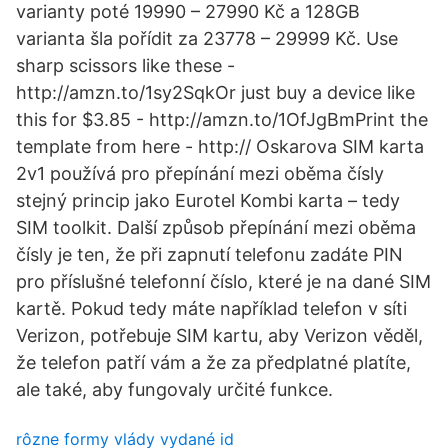
varianty poté 19990 – 27990 Kč a 128GB
varianta šla pořídit za 23778 – 29999 Kč. Use
sharp scissors like these -
http://amzn.to/1sy2SqkOr just buy a device like
this for $3.85 - http://amzn.to/1OfJgBmPrint the
template from here - http:// Oskarova SIM karta
2v1 používá pro přepínání mezi oběma čísly
stejný princip jako Eurotel Kombi karta – tedy
SIM toolkit. Další způsob přepínání mezi oběma
čísly je ten, že při zapnutí telefonu zadáte PIN
pro příslušné telefonní číslo, které je na dané SIM
kartě. Pokud tedy máte například telefon v síti
Verizon, potřebuje SIM kartu, aby Verizon věděl,
že telefon patří vám a že za předplatné platíte,
ale také, aby fungovaly určité funkce.
rôzne formy vlády vydané id