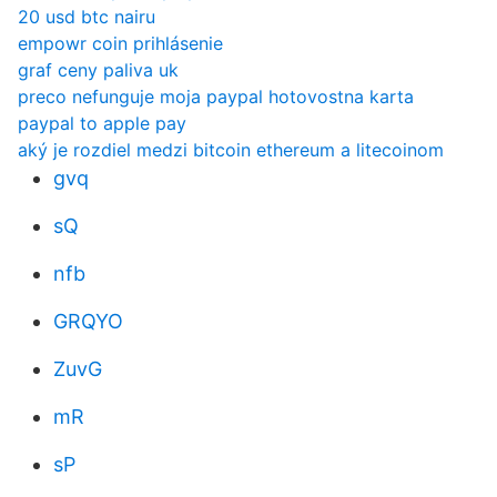
20 usd btc nairu
empowr coin prihlásenie
graf ceny paliva uk
preco nefunguje moja paypal hotovostna karta
paypal to apple pay
aký je rozdiel medzi bitcoin ethereum a litecoinom
gvq
sQ
nfb
GRQYO
ZuvG
mR
sP