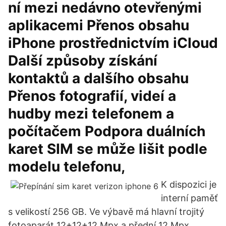
ní mezi nedávno otevřenými
aplikacemi Přenos obsahu
iPhone prostřednictvím iCloud
Další způsoby získání
kontaktů a dalšího obsahu
Přenos fotografií, videí a
hudby mezi telefonem a
počítačem Podpora duálních
karet SIM se může lišit podle
modelu telefonu,
K dispozici je
interní paměť
s velikostí 256 GB. Ve výbavě má hlavní trojitý
fotoaparát 12+12+12 Mpx a přední 12 Mpx